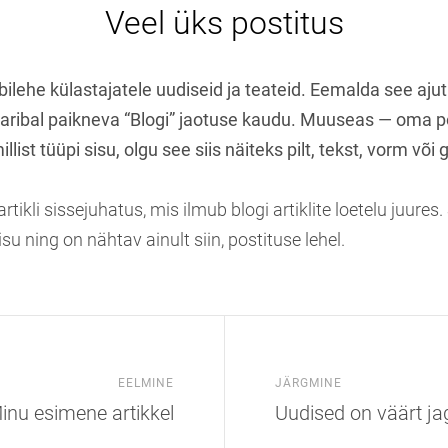
Veel üks postitus
ilehe külastajatele uudiseid ja teateid. Eemalda see ajut
staribal paikneva “Blogi” jaotuse kaudu. Muuseas — oma p
llist tüüpi sisu, olgu see siis näiteks pilt, tekst, vorm või g
rtikli sissejuhatus, mis ilmub blogi artiklite loetelu juures. 
isu ning on nähtav ainult siin, postituse lehel.
EELMINE
JÄRGMINE
inu esimene artikkel
Uudised on väärt j