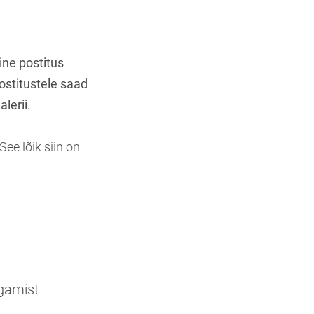
ine postitus
ostitustele saad
alerii.
See lõik siin on
agamist