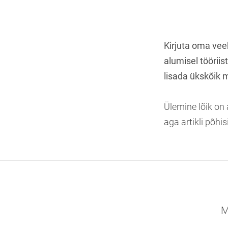
Kirjuta oma veeb
alumisel töörii
lisada ükskõik mi
Ülemine lõik on a
aga artikli põhis
M