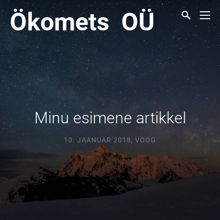
Ökomets OÜ
Minu esimene artikkel
10. JAANUAR 2018
,
VOOG